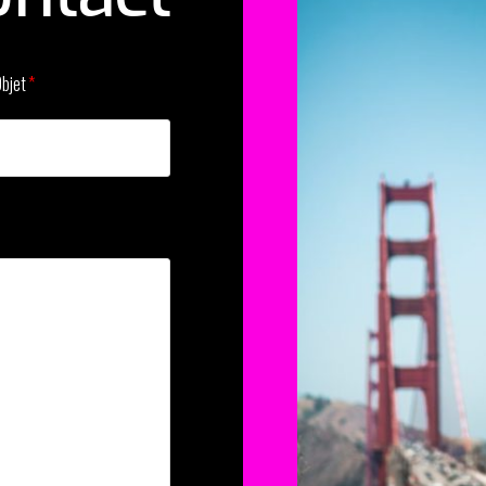
Objet
*